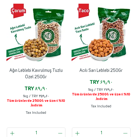
Ağın Leblebi Kavrulmuş Tuzlu
Acılı Sarı Leblebi 250Gr
Özel 250Gr
Price
TRY ۶۹٫۹۰
Price
TRY ۸۹٫۹۰
1kg
/
TRY ۲۷۹٫۶۰
Tüm ürünlerde 2500₺ ve üzeri %10
T
1kg
/
TRY ۳۵۹٫۶۰
İndirim.
R
Tüm ürünlerde 2500₺ ve üzeri %10
T
Y
İndirim.
R
Tax Included
Y
Tax Included
۲
۷
۳
۹
۵
٫
۹
۶
٫