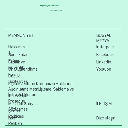
bilgi@kuruyemisonline.com
0850 304 56 56
MEMNUNİYET
SOSYAL
MEDYA
Hakkımızd
Instagram
a
Sertifikaları
Facebook
mız
Gizlilik ve
Linkedin
Güvenlik
Ön Bilgilendirme
Youtube
Formu
Üyelik
Sözleşmesi
Kişisel Verilerin Korunması Hakkında
Aydınlatma Metni,İşleme, Saklama ve
İmha Politikaları
İade ve İptal
Prosedürü
Mesafeli Satış
İLETİŞİM
Sözleşmesi
Çerez
Politikası
İşlem
Bize ulaşın
Rehberi