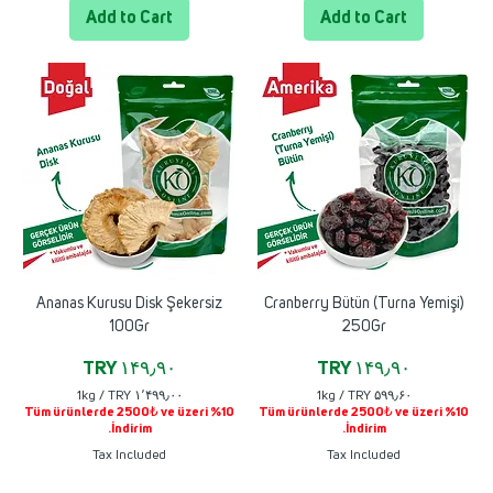
۰
۰
Add to Cart
Add to Cart
p
p
e
e
r
r
1
1
K
K
i
i
l
l
o
o
g
g
r
r
a
a
m
m
Ananas Kurusu Disk Şekersiz
Cranberry Bütün (Turna Yemişi)
100Gr
250Gr
Price
Price
TRY ۱۴۹٫۹۰
TRY ۱۴۹٫۹۰
1kg
/
TRY ۱٬۴۹۹٫۰۰
1kg
/
TRY ۵۹۹٫۶۰
Tüm ürünlerde 2500₺ ve üzeri %10
Tüm ürünlerde 2500₺ ve üzeri %10
T
T
İndirim.
İndirim.
R
R
Y
Y
Tax Included
Tax Included
۱
۵