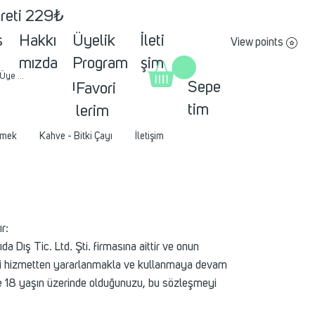
creti 229₺
s
Hakkı
Üyelik
İleti
View points
mızda
Program
şim
 Üye ol
ı
Sepe
Favori
tim
lerim
mek
Kahve - Bitki Çayı
İletişim
r:
Dış Tic. Ltd. Şti. firmasına aittir ve onun
tedeki hizmetten yararlanmakla ve kullanmaya devam
e 18 yaşın üzerinde olduğunuzu, bu sözleşmeyi