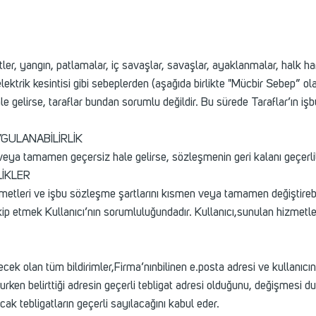
ler, yangın, patlamalar, iç savaşlar, savaşlar, ayaklanmalar, halk hare
ı, elektrik kesintisi gibi sebeplerden (aşağıda birlikte "Mücbir Sebep”
le gelirse, taraflar bundan sorumlu değildir. Bu sürede Taraflar’ın
GULANABİLİRLİK
 veya tamamen geçersiz hale gelirse, sözleşmenin geri kalanı geçerl
LİKLER
metleri ve işbu sözleşme şartlarını kısmen veya tamamen değiştirebilir
i takip etmek Kullanıcı’nın sorumluluğundadır. Kullanıcı,sunulan hizm
lecek olan tüm bildirimler,Firma’nınbilinen e.posta adresi ve kullanıcın
olurken belirttiği adresin geçerli tebligat adresi olduğunu, değişmesi 
cak tebligatların geçerli sayılacağını kabul eder.