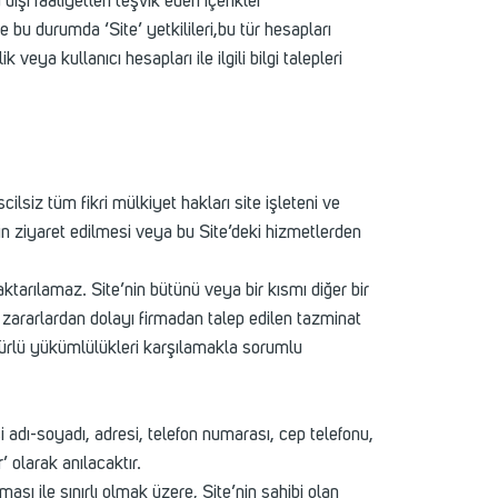
dışı faaliyetleri teşvik eden içerikler
u durumda ‘Site’ yetkilileri,bu tür hesapları
veya kullanıcı hesapları ile ilgili bilgi talepleri
cilsiz tüm fikri mülkiyet hakları site işleteni ve
’nin ziyaret edilmesi veya bu Site’deki hizmetlerden
tarılamaz. Site’nin bütünü veya bir kısmı diğer bir
rı zararlardan dolayı firmadan talep edilen tazminat
türlü yükümlülükleri karşılamakla sorumlu
kişi adı-soyadı, adresi, telefon numarası, cep telefonu,
’ olarak anılacaktır.
ı ile sınırlı olmak üzere, Site’nin sahibi olan