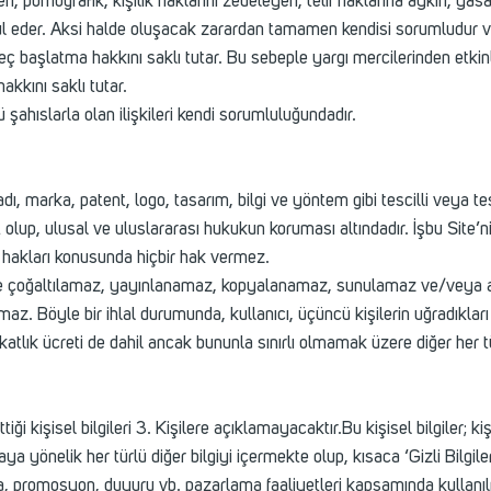
, pornografik, kişilik haklarını zedeleyen, telif haklarına aykırı, yasa 
eder. Aksi halde oluşacak zarardan tamamen kendisi sorumludur ve b
reç başlatma hakkını saklı tutar. Bu sebeple yargı mercilerinden etkinlik 
akkını saklı tutar.
ü şahıslarla olan ilişkileri kendi sorumluluğundadır.
dı, marka, patent, logo, tasarım, bilgi ve yöntem gibi tescilli veya tes
ait olup, ulusal ve uluslararası hukukun koruması altındadır. İşbu Site
t hakları konusunda hiçbir hak vermez.
ilde çoğaltılamaz, yayınlanamaz, kopyalanamaz, sunulamaz ve/veya ak
lamaz. Böyle bir ihlal durumunda, kullanıcı, üçüncü kişilerin uğradıkla
atlık ücreti de dahil ancak bununla sınırlı olmamak üzere diğer her 
ettiği kişisel bilgileri 3. Kişilere açıklamayacaktır.Bu kişisel bilgiler; 
ya yönelik her türlü diğer bilgiyi içermekte olup, kısaca ‘Gizli Bilgiler
, promosyon, duyuru vb. pazarlama faaliyetleri kapsamında kullanılmas