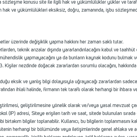
 sözleşme konusu site ile ilgili hak ve yükümlülükler yükler ve taraf
n hak ve yükümlülükleri eksiksiz, doğru, zamanında, işbu sözleşmede t
metler üzerinde değişiklik yapma hakkını her zaman saklı tutar.
rden, teknik arızalar dışında yararlandırılacağını kabul ve taahhüt 
ine mühendislik yapmayacağını ya da bunların kaynak kodunu bulmak 
. Kişiler nezdinde doğacak zararlardan sorumlu olacağını, hakkında 
lduğu eksik ve yanlış bilgi dolayısıyla uğrayacağı zararlardan sadece 
dan ihlali halinde, firmanın tek taraflı olarak herhangi bir ihbara v
leştirilmesi, geliştirilmesine yönelik olarak ve/veya yasal mevzuat çe
okol (IP) adresi, Siteye erişilen tarih ve saat, sitede bulunulan sırad
 birtakım bilgiler toplanabilir. Kullanıcı, bu bilgilerin toplanmasını ka
, sitenin herhangi bir bölümünde veya iletişimlerinde genel ahlaka ve ad