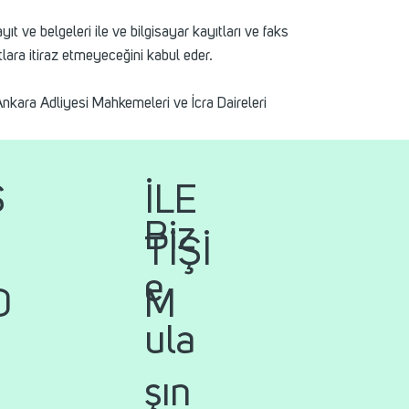
ıt ve belgeleri ile ve bilgisayar kayıtları ve faks
lara itiraz etmeyeceğini kabul eder.
ara Adliyesi Mahkemeleri ve İcra Daireleri
İLE
S
Biz
TİŞİ
e
M
D
ula
şın