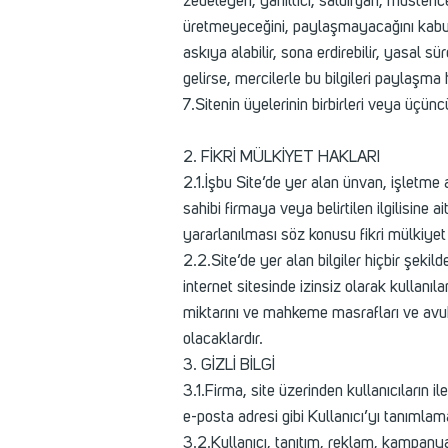
zedeleyen, yanıltıcı, saldırgan, müstehcen
üretmeyeceğini, paylaşmayacağını kabul 
askıya alabilir, sona erdirebilir, yasal sü
gelirse, mercilerle bu bilgileri paylaşma h
7.Sitenin üyelerinin birbirleri veya üçünc
2. FİKRİ MÜLKİYET HAKLARI
2.1.İşbu Site’de yer alan ünvan, işletme a
sahibi firmaya veya belirtilen ilgilisine 
yararlanılması söz konusu fikri mülkiye
2.2.Site’de yer alan bilgiler hiçbir şek
internet sitesinde izinsiz olarak kullanı
miktarını ve mahkeme masrafları ve avuk
olacaklardır.
3. GİZLİ BİLGİ
3.1.Firma, site üzerinden kullanıcıların il
e-posta adresi gibi Kullanıcı’yı tanımlama
3.2.Kullanıcı, tanıtım, reklam, kampanya