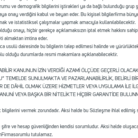
urumu ve demografik bilgilerini iştirakleri ya da bağlı bulunduğu grup ş
ya onay verdiğini kabul ve beyan eder. Bu kişisel bilgilerfirma bünye
ve istatistiksel çalışmalar yapmak amacıyla kullanılabilecektir.
lduğu onayı, hiçbir gerekçe açıklamaksızın iptal etmek hakkını sahiptir
leti almaktan imtina eder.
ca usulü dairesinde bu bilgilerin talep edilmesi halinde ve yürürlük
u olduğu durumlarda resmi makamlara açıklanabilecektir.
BİLİR KANUNUN İZİN VERDİĞİ AZAMİ ÖLÇÜDE GEÇERLİ OLAC
U” TEMELDE SUNULMAKTA VE PAZARLANABİLİRLİK, BELİRLİ B
 DE DÂHİL OLMAK ÜZERE HİZMETLER VEYA UYGULAMA İLE İLG
, KANUNİ VEYA BAŞKA BİR NİTELİKTE HİÇBİR GARANTİDE BULU
t bilgilerini vermek zorundadır. Aksi halde bu Sözleşme ihlal edilmiş 
ki şifre ve hesap güvenliğinden kendisi sorumludur. Aksi halde oluşac
enFirmasorumlu tutulamaz.