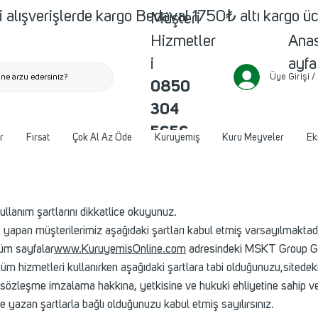
 alışverişlerde kargo Bedava! 1750₺ altı kargo ü
Müşteri
Ana
Hizmetler
ayfa
i
Üye Girişi /
ne arzu edersiniz?
0850
304
5656
r
Fırsat
Çok Al Az Öde
Kuruyemiş
Kuru Meyveler
Ek
İ
ullanım şartlarını dikkatlice okuyunuz.
iş yapan müşterilerimiz aşağıdaki şartları kabul etmiş varsayılmaktadı
tüm sayfalar
www.KuruyemisOnline.com
adresindeki MSKT Group Gıda 
lan tüm hizmetleri kullanırken aşağıdaki şartlara tabi olduğunuzu,si
 sözleşme imzalama hakkına, yetkisine ve hukuki ehliyetine sahip v
 yazan şartlarla bağlı olduğunuzu kabul etmiş sayılırsınız.