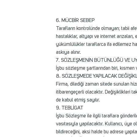
6. MÜCBİR SEBEP
Tarafların kontrolünde olmayan; tabii afet
hastalıklar, altyapı ve internet arızalar
yükümlülükler taraflarca ifa edilemez ha
askıya alınır.
7. SÖZLEŞMENİN BÜTÜNLÜĞÜ VE UY
İşbu sözleşme şartlarından biri, kısmen
8. SÖZLEŞMEDE YAPILACAK DEĞİŞİK
Firma, dilediği zaman sitede sunulan hiz
itibarengeçerli olacaktır. Değişiklikler
de kabul etmiş sayılır.
9. TEBLİGAT
İşbu Sözleşme ile ilgili taraflara gönderi
vasıtasıyla yapılacaktır. Kullanıcı, üye 
bildireceğini, aksi halde bu adrese yapıla