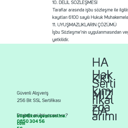
10. DELİL SÖZLEŞMESİ
Taraflar arasında işbu sözleşme ile ilgili
kayıtları 6100 sayılı Hukuk Muhakemeleri
11. UYUŞMAZLIKLARIN ÇÖZÜMÜ
İşbu Sözleşme’nin uygulanmasından vey
yetkilidir.
HA
Hak
KKI
Serti
kımı
MIZ
Güvenli Alışveriş
fikal
256 Bit SSL Sertifikası
zda
DA
arımı
Desteğe mi ihtiyacınız var?
bilgi@kuruyemisonline.
0850 304 56
com