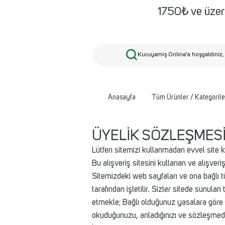
1750₺ ve üzeri
Kuruyemiş Online'a hoşgeldiniz, 
Anasayfa
Tüm Ürünler / Kategorile
ÜYELİK SÖZLEŞMES
Lütfen sitemizi kullanmadan evvel site k
Bu alışveriş sitesini kullanan ve alışver
Sitemizdeki web sayfaları ve ona bağlı 
tarafından işletilir. Sizler sitede sunu
etmekle; Bağlı olduğunuz yasalara göre
okuduğunuzu, anladığınızı ve sözleşmede