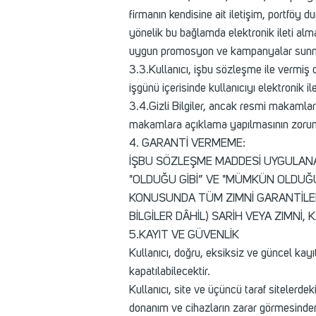
firmanın kendisine ait iletişim, portföy d
yönelik bu bağlamda elektronik ileti alma
uygun promosyon ve kampanyalar sunmak 
3.3.Kullanıcı, işbu sözleşme ile vermiş o
işgünü içerisinde kullanıcıyı elektronik i
3.4.Gizli Bilgiler, ancak resmi makamlar
makamlara açıklama yapılmasının zorunl
4. GARANTİ VERMEME:
İŞBU SÖZLEŞME MADDESİ UYGULANA
"OLDUĞU GİBİ” VE "MÜMKÜN OLDUĞ
KONUSUNDA TÜM ZIMNİ GARANTİLER
BİLGİLER DÂHİL) SARİH VEYA ZIMNİ
5.KAYIT VE GÜVENLİK
Kullanıcı, doğru, eksiksiz ve güncel kayı
kapatılabilecektir.
Kullanıcı, site ve üçüncü taraf sitelerde
donanım ve cihazların zarar görmesind