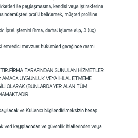
irketleri ile paylaşmasına, kendisi veya iştiraklerine
sindemüşteri profili belirlemek, müşteri profiline
. İptal işlemini firma, derhal işleme alıp, 3 (üç)
teki emredici mevzuat hükümleri gereğince resmi
AKTIR.FİRMA TARAFINDAN SUNULAN HİZMETLER
İR AMACA UYGUNLUK VEYA İHLAL ETMEME
İLİ OLARAK (BUNLARDA YER ALAN TÜM
NMAMAKTADIR.
sayılacak ve Kullanıcı bilgilendirilmeksizin hesap
ak veri kayıplarından ve güvenlik ihlallerinden veya