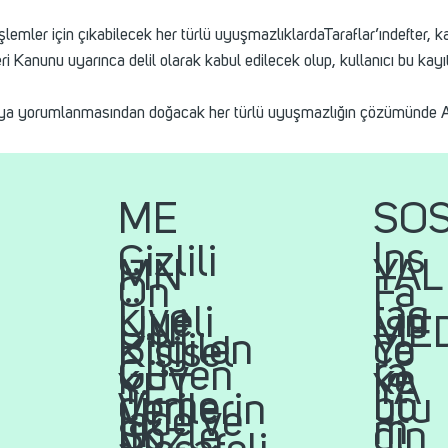
işlemler için çıkabilecek her türlü uyuşmazlıklardaTaraflar’ındefter, kay
 Kanunu uyarınca delil olarak kabul edilecek olup, kullanıcı bu kayıt
a yorumlanmasından doğacak her türlü uyuşmazlığın çözümünde Ank
ME
SO
Ins
Gizlili
MN
YAL
Ön
Fa
tag
k ve
Üyeli
Lin
UNİ
ME
Bilgilen
ce
Yo
Kişisel
ra
Güven
k
ke
YET
YA
dirme
bo
utu
Verilerin
İade ve
m
lik
Sözle
din