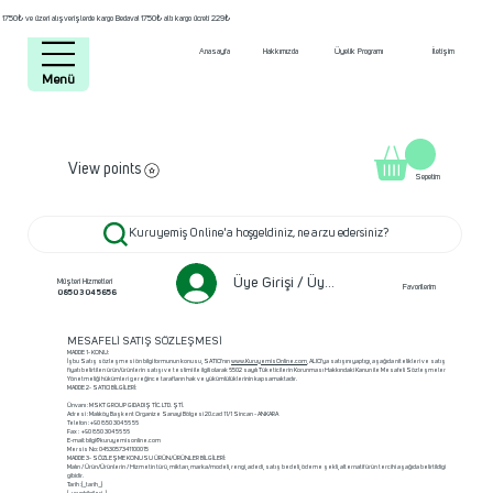
1750₺ ve üzeri alışverişlerde kargo Bedava! 1750₺ altı kargo ücreti 229₺
Anasayfa
Hakkımızda
Üyelik Programı
İletişim
Menü
View points
Sepetim
Kuruyemiş Online'a hoşgeldiniz, ne arzu edersiniz?
Üye Girişi / Üye ol
Müşteri Hizmetleri
Favorilerim
0850 304 5656
MESAFELİ SATIŞ SÖZLEŞMESİ
MADDE 1- KONU:
İşbu Satış sözleşmesi ön bilgi formunun konusu, SATICI'nın
www.KuruyemisOnline.com
, ALICI'ya satışını yaptıgı, aşağıda nitelikleri ve satış
fiyatı belirtilen ürün/ürünlerin satışı ve teslimi ile ilgili olarak 6502 sayılı Tüketicilerin Korunması Hakkındaki Kanun ile Mesafeli Sözleşmeler
Yönetmeliği hükümleri gereğince tarafların hak ve yükümlülüklerinin kapsamaktadır.
MADDE 2- SATICI BİLGİLERİ:
Ünvanı : MSKT GROUP GIDA DIŞ TİC. LTD. ŞTİ.
Adresi : Malıköy Başkent Organize Sanayi Bölgesi 20.cad 11/1 Sincan - ANKARA
Telefon : +90 850 304 56 56
Fax : +90 850 304 56 56
E-mail: bilgi@kuruyemisonline.com
Mersis No: 0463057341100015
MADDE 3- SÖZLEŞME KONUSU ÜRÜN/ÜRÜNLER BİLGİLERİ:
Malın / Ürün/Ürünlerin / Hizmetin türü, miktarı, marka/modeli, rengi, adedi, satış bedeli, ödeme şekli, alternatif ürün tercihi aşağıda belirtildigi
gibidir.
Tarih :{_tarih_}