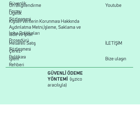
Güvenlik
Ön Bilgilendirme
Youtube
Formu
Üyelik
Sözleşmesi
Kişisel Verilerin Korunması Hakkında
Aydınlatma Metni,İşleme, Saklama ve
İmha Politikaları
İade ve İptal
Prosedürü
Mesafeli Satış
İLETİŞİM
Sözleşmesi
Çerez
Politikası
İşlem
Bize ulaşın
Rehberi
GÜVENLİ ÖDEME
YÖNTEMİ
(iyzico
aracılıyla)