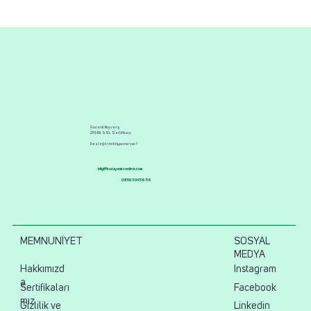
Güvenli Alışveriş
256 Bit SSL Sertifikası
Desteğe mi ihtiyacınız var?
bilgi@kuruyemisonline.com
0850 304 56 56
MEMNUNİYET
SOSYAL
MEDYA
Hakkımızd
Instagram
a
Sertifikaları
Facebook
mız
Gizlilik ve
Linkedin