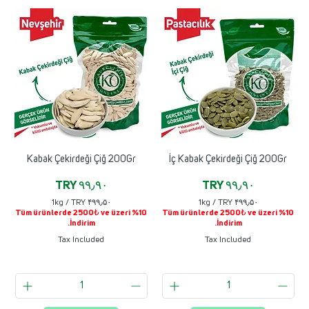
Kabak Çekirdeği Çiğ 200Gr
İç Kabak Çekirdeği Çiğ 200Gr
Price
Price
TRY ۹۹٫۹۰
TRY ۹۹٫۹۰
1kg
/
TRY ۴۹۹٫۵۰
1kg
/
TRY ۴۹۹٫۵۰
Tüm ürünlerde 2500₺ ve üzeri %10
Tüm ürünlerde 2500₺ ve üzeri %10
T
T
İndirim.
İndirim.
R
R
Y
Y
Tax Included
Tax Included
۴
۴
۹
۹
۹
۹
٫
٫
۵
۵