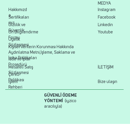
MEDYA
Hakkımızd
Instagram
a
Sertifikaları
Facebook
mız
Gizlilik ve
Linkedin
Güvenlik
Ön Bilgilendirme
Youtube
Formu
Üyelik
Sözleşmesi
Kişisel Verilerin Korunması Hakkında
Aydınlatma Metni,İşleme, Saklama ve
İmha Politikaları
İade ve İptal
Prosedürü
Mesafeli Satış
İLETİŞİM
Sözleşmesi
Çerez
Politikası
İşlem
Bize ulaşın
Rehberi
GÜVENLİ ÖDEME
YÖNTEMİ
(iyzico
aracılıyla)