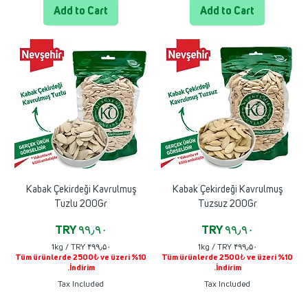
۰
۰
Add to Cart
Add to Cart
p
p
e
e
r
r
1
1
K
K
i
i
l
l
o
o
g
g
r
r
a
a
m
m
Kabak Çekirdeği Kavrulmuş
Kabak Çekirdeği Kavrulmuş
Tuzlu 200Gr
Tuzsuz 200Gr
Price
Price
TRY ۹۹٫۹۰
TRY ۹۹٫۹۰
1kg
/
TRY ۴۹۹٫۵۰
1kg
/
TRY ۴۹۹٫۵۰
Tüm ürünlerde 2500₺ ve üzeri %10
Tüm ürünlerde 2500₺ ve üzeri %10
T
T
İndirim.
İndirim.
R
R
Y
Y
Tax Included
Tax Included
۴
۴