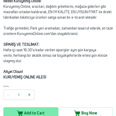
Neden Kuruyemiş Online:
Kuruyemiş Online, aracıları, dağıtım şirketlerini, mağaza giderleri gibi
masrafları ortadan kaldırarak, EN İYİ KALİTE, EN UYGUN FİYAT ile direkt
fabrikadan tüketiciye ürünleri satışa sunan bir e-ticaret sitesidir.
Trafiğe girmeden, Park yeri aramadan, zamandan tasarruf ederek, en taze
ürünlere KuruyemisOnline.com'dan ulaşabilirsiniz.
SİPARİŞ VE TESLİMAT:
Hafta içi saat 16:30'a kadar verilen siparişler aynı gün kargoya
verilir, herhangi bir aksilik olmaz ise büyükşehirlerde ertesi gün elinize
ulaşmış olur.
Afiyet Olsun!
KURUYEMİŞ ONLİNE AİLESİ
Quantity
Add to Cart
Buy Now