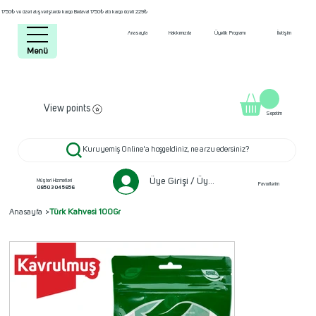
1750₺ ve üzeri alışverişlerde kargo Bedava! 1750₺ altı kargo ücreti 229₺
Anasayfa
Hakkımızda
Üyelik Programı
İletişim
Menü
View points
Sepetim
Kuruyemiş Online'a hoşgeldiniz, ne arzu edersiniz?
Üye Girişi / Üye ol
Müşteri Hizmetleri
Favorilerim
0850 304 5656
Anasayfa
>
Türk Kahvesi 100Gr