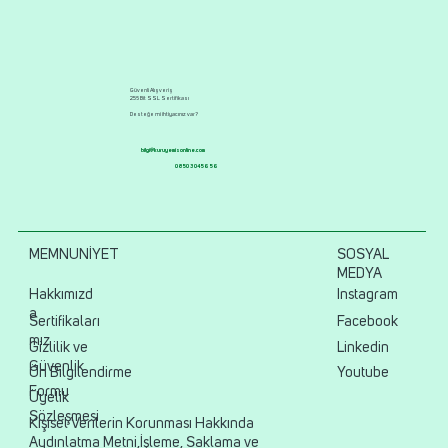
Güvenli Alışveriş
256 Bit SSL Sertifikası
Desteğe mi ihtiyacınız var?
bilgi@kuruyemisonline.com
0850 304 56 56
MEMNUNİYET
SOSYAL
MEDYA
Hakkımızd
Instagram
a
Sertifikaları
Facebook
mız
Gizlilik ve
Linkedin
Güvenlik
Ön Bilgilendirme
Youtube
Formu
Üyelik
Sözleşmesi
Kişisel Verilerin Korunması Hakkında
Aydınlatma Metni,İşleme, Saklama ve