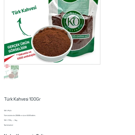
Türk Kahvesi 100Gr
Price
TRY ۱۳۹٫۹۰
Tüm ürünlerde 2500₺ ve üzeri %10 İndirim.
TRY ۱٬۳۹۹٫۰۰
TRY ۱٬۳۹۹٫۰۰ / 1kg
per
Tax Included
1
Kilogram