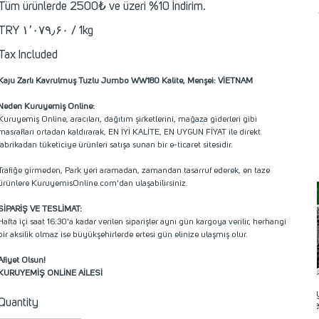
Tüm ürünlerde 2500₺ ve üzeri %10 İndirim.
RY ۱٬۰۷۹٫۶۰
TRY ۱٬۰۷۹٫۶۰ / 1kg
per
1
Kilogram
Tax Included
Kaju Zarlı Kavrulmuş Tuzlu Jumbo WW180 Kalite, Menşei: VİETNAM
Neden Kuruyemiş Online:
Kuruyemiş Online, aracıları, dağıtım şirketlerini, mağaza giderleri gibi
masrafları ortadan kaldırarak, EN İYİ KALİTE, EN UYGUN FİYAT ile direkt
fabrikadan tüketiciye ürünleri satışa sunan bir e-ticaret sitesidir.
Trafiğe girmeden, Park yeri aramadan, zamandan tasarruf ederek, en taze
ürünlere KuruyemisOnline.com'dan ulaşabilirsiniz.
SİPARİŞ VE TESLİMAT:
Hafta içi saat 16:30'a kadar verilen siparişler aynı gün kargoya verilir, herhangi
bir aksilik olmaz ise büyükşehirlerde ertesi gün elinize ulaşmış olur.
Afiyet Olsun!
KURUYEMİŞ ONLİNE AİLESİ
Karaman Si
Quantity
Üzüm Çekirde