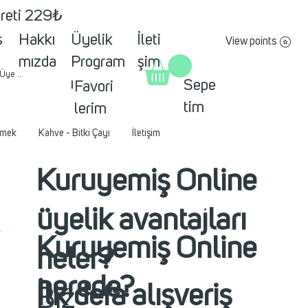
creti 229₺
s
Hakkı
Üyelik
İleti
View points
mızda
Program
şim
 Üye ol
ı
Sepe
Favori
tim
lerim
mek
Kahve - Bitki Çayı
İletişim
Kuruyemiş Online
üyelik avantajları
Kuruyemiş Online
neler?
nerede?
İlk defa alışveriş
Biz