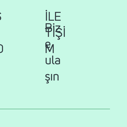
İLE
S
Biz
TİŞİ
e
M
D
ula
şın