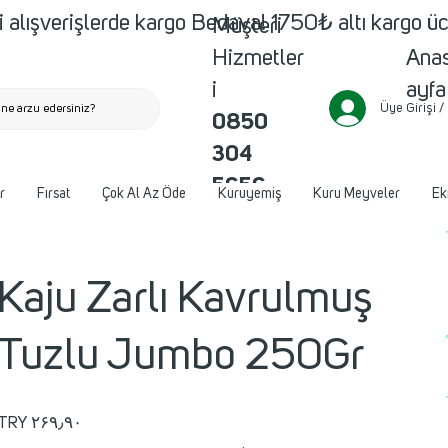
 alışverişlerde kargo Bedava! 1750₺ altı kargo ü
Müşteri
Ana
Hizmetler
ayfa
i
Üye Girişi /
ne arzu edersiniz?
0850
304
5656
r
Fırsat
Çok Al Az Öde
Kuruyemiş
Kuru Meyveler
Ek
Kaju Zarlı Kavrulmuş
Tuzlu Jumbo 250Gr
Price
TRY ۲۶۹٫۹۰