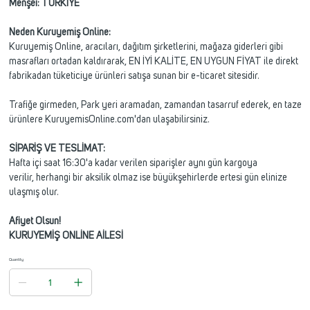
Menşei: TÜRKİYE
Neden Kuruyemiş Online:
Kuruyemiş Online, aracıları, dağıtım şirketlerini, mağaza giderleri gibi
masrafları ortadan kaldırarak, EN İYİ KALİTE, EN UYGUN FİYAT ile direkt
fabrikadan tüketiciye ürünleri satışa sunan bir e-ticaret sitesidir.
Trafiğe girmeden, Park yeri aramadan, zamandan tasarruf ederek, en taze
ürünlere KuruyemisOnline.com'dan ulaşabilirsiniz.
SİPARİŞ VE TESLİMAT:
Hafta içi saat 16:30'a kadar verilen siparişler aynı gün kargoya
verilir, herhangi bir aksilik olmaz ise büyükşehirlerde ertesi gün elinize
ulaşmış olur.
Afiyet Olsun!
KURUYEMİŞ ONLİNE AİLESİ
Quantity