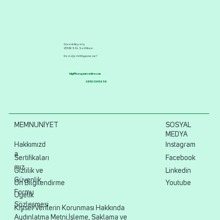
Güvenli Alışveriş
256 Bit SSL Sertifikası
Desteğe mi ihtiyacınız var?
bilgi@kuruyemisonline.com
0850 304 56 56
MEMNUNİYET
SOSYAL
MEDYA
Hakkımızd
Instagram
a
Sertifikaları
Facebook
mız
Gizlilik ve
Linkedin
Güvenlik
Ön Bilgilendirme
Youtube
Formu
Üyelik
Sözleşmesi
Kişisel Verilerin Korunması Hakkında
Aydınlatma Metni,İşleme, Saklama ve