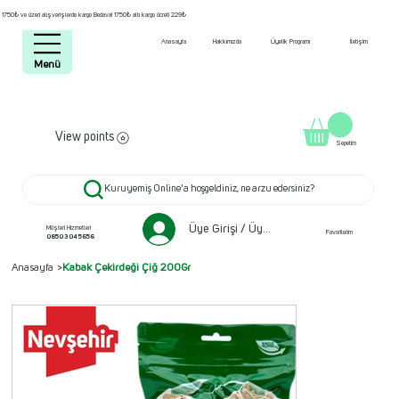
1750₺ ve üzeri alışverişlerde kargo Bedava! 1750₺ altı kargo ücreti 229₺
Anasayfa
Hakkımızda
Üyelik Programı
İletişim
Menü
View points
Sepetim
Kuruyemiş Online'a hoşgeldiniz, ne arzu edersiniz?
Üye Girişi / Üye ol
Müşteri Hizmetleri
Favorilerim
0850 304 5656
Anasayfa
>
Kabak Çekirdeği Çiğ 200Gr