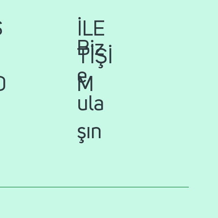
İLE
S
Biz
TİŞİ
e
M
D
ula
şın