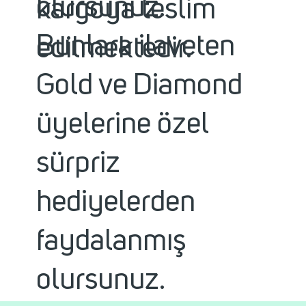
olursunuz.
kargoya teslim
Bunlara ilaveten
edilmektedir.
Gold ve Diamond
üyelerine özel
sürpriz
hediyelerden
faydalanmış
olursunuz.