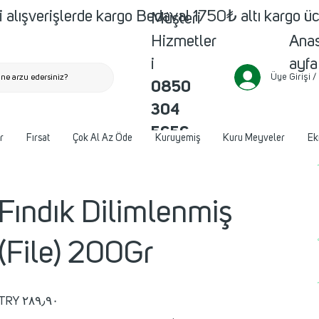
 alışverişlerde kargo Bedava! 1750₺ altı kargo ü
Müşteri
Ana
Hizmetler
ayfa
i
Üye Girişi /
ne arzu edersiniz?
0850
304
5656
r
Fırsat
Çok Al Az Öde
Kuruyemiş
Kuru Meyveler
Ek
Fındık Dilimlenmiş
(File) 200Gr
Price
TRY ۲۸۹٫۹۰