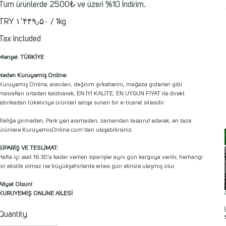
Tüm ürünlerde 2500₺ ve üzeri %10 İndirim.
RY ۱٬۴۴۹٫۵۰
TRY ۱٬۴۴۹٫۵۰ / 1kg
per
1
Kilogram
Tax Included
Menşei: TÜRKİYE
Neden Kuruyemiş Online:
Kuruyemiş Online, aracıları, dağıtım şirketlerini, mağaza giderleri gibi
masrafları ortadan kaldırarak, EN İYİ KALİTE, EN UYGUN FİYAT ile direkt
fabrikadan tüketiciye ürünleri satışa sunan bir e-ticaret sitesidir.
Trafiğe girmeden, Park yeri aramadan, zamandan tasarruf ederek, en taze
ürünlere KuruyemisOnline.com'dan ulaşabilirsiniz.
SİPARİŞ VE TESLİMAT:
Hafta içi saat 16:30'a kadar verilen siparişler aynı gün kargoya verilir, herhangi
bir aksilik olmaz ise büyükşehirlerde ertesi gün elinize ulaşmış olur.
Afiyet Olsun!
KURUYEMİŞ ONLİNE AİLESİ
Karaman Si
Quantity
Üzüm Çekirde