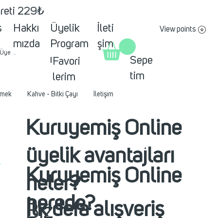
creti 229₺
s
Hakkı
Üyelik
İleti
View points
mızda
Program
şim
 Üye ol
ı
Sepe
Favori
tim
lerim
mek
Kahve - Bitki Çayı
İletişim
Kuruyemiş Online
üyelik avantajları
Kuruyemiş Online
neler?
nerede?
İlk defa alışveriş
Biz