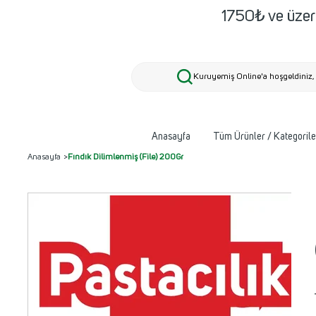
1750₺ ve üzeri
Kuruyemiş Online'a hoşgeldiniz, 
Anasayfa
Tüm Ürünler / Kategorile
Anasayfa
>
Fındık Dilimlenmiş (File) 200Gr