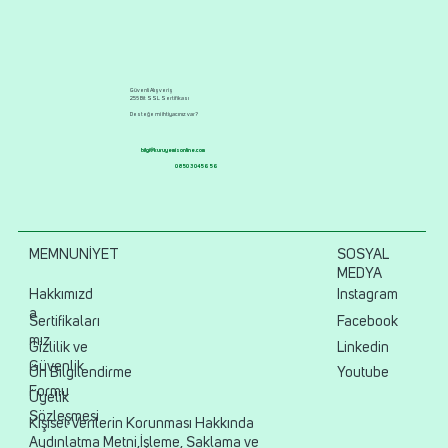
Güvenli Alışveriş
256 Bit SSL Sertifikası
Desteğe mi ihtiyacınız var?
bilgi@kuruyemisonline.com
0850 304 56 56
MEMNUNİYET
SOSYAL
MEDYA
Hakkımızd
Instagram
a
Sertifikaları
Facebook
mız
Gizlilik ve
Linkedin
Güvenlik
Ön Bilgilendirme
Youtube
Formu
Üyelik
Sözleşmesi
Kişisel Verilerin Korunması Hakkında
Aydınlatma Metni,İşleme, Saklama ve