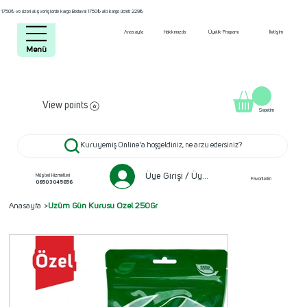
1750₺ ve üzeri alışverişlerde kargo Bedava! 1750₺ altı kargo ücreti 229₺
Anasayfa
Hakkımızda
Üyelik Programı
İletişim
Menü
View points
Sepetim
Kuruyemiş Online'a hoşgeldiniz, ne arzu edersiniz?
Üye Girişi / Üye ol
Müşteri Hizmetleri
Favorilerim
0850 304 5656
Anasayfa
>
Üzüm Gün Kurusu Özel 250Gr