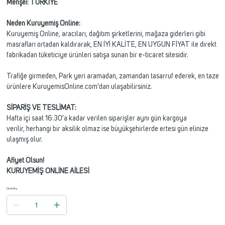
Menşei: TÜRKİYE
Neden Kuruyemiş Online:
Kuruyemiş Online, aracıları, dağıtım şirketlerini, mağaza giderleri gibi
masrafları ortadan kaldırarak, EN İYİ KALİTE, EN UYGUN FİYAT ile direkt
fabrikadan tüketiciye ürünleri satışa sunan bir e-ticaret sitesidir.
Trafiğe girmeden, Park yeri aramadan, zamandan tasarruf ederek, en taze
ürünlere KuruyemisOnline.com'dan ulaşabilirsiniz.
SİPARİŞ VE TESLİMAT:
Hafta içi saat 16:30'a kadar verilen siparişler aynı gün kargoya
verilir, herhangi bir aksilik olmaz ise büyükşehirlerde ertesi gün elinize
ulaşmış olur.
Afiyet Olsun!
KURUYEMİŞ ONLİNE AİLESİ
Quantity