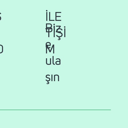
İLE
S
Biz
TİŞİ
e
M
D
ula
şın