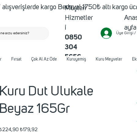
 alışverişlerde kargo Bedava! 1750₺ altı kargo ü
Müşteri
Ana
Hizmetler
ayfa
i
Üye Girişi /
ne arzu edersiniz?
0850
304
5656
r
Fırsat
Çok Al Az Öde
Kuruyemiş
Kuru Meyveler
Ek
Kuru Dut Ulukale
Beyaz 165Gr
Orijinal
İndirimli
₺224,90
₺179,92
fiyat
fiyat