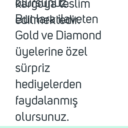
olursunuz.
kargoya teslim
Bunlara ilaveten
edilmektedir.
Gold ve Diamond
üyelerine özel
sürpriz
hediyelerden
faydalanmış
olursunuz.