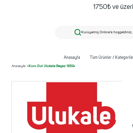
1750₺ ve üzeri
Kuruyemiş Online'a hoşgeldiniz, 
Anasayfa
Tüm Ürünler / Kategorile
Anasayfa
>
Kuru Dut Ulukale Beyaz 165Gr