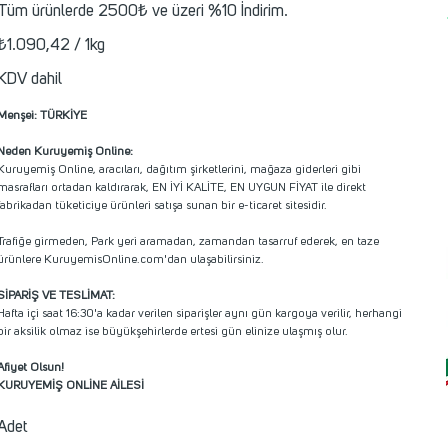
Tüm ürünlerde 2500₺ ve üzeri %10 İndirim.
1
₺1.090,42 / 1kg
Kilogram
başına
₺1.090,42
KDV dahil
Menşei: TÜRKİYE
Neden Kuruyemiş Online:
Kuruyemiş Online, aracıları, dağıtım şirketlerini, mağaza giderleri gibi
masrafları ortadan kaldırarak, EN İYİ KALİTE, EN UYGUN FİYAT ile direkt
fabrikadan tüketiciye ürünleri satışa sunan bir e-ticaret sitesidir.
Trafiğe girmeden, Park yeri aramadan, zamandan tasarruf ederek, en taze
ürünlere KuruyemisOnline.com'dan ulaşabilirsiniz.
SİPARİŞ VE TESLİMAT:
Hafta içi saat 16:30'a kadar verilen siparişler aynı gün kargoya verilir, herhangi
bir aksilik olmaz ise büyükşehirlerde ertesi gün elinize ulaşmış olur.
Afiyet Olsun!
KURUYEMİŞ ONLİNE AİLESİ
Adet