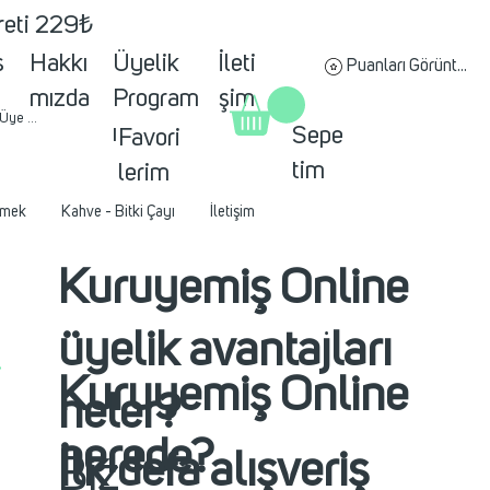
creti 229₺
s
Hakkı
Üyelik
İleti
Puanları Görüntüle
mızda
Program
şim
 Üye ol
ı
Sepe
Favori
tim
lerim
mek
Kahve - Bitki Çayı
İletişim
Kuruyemiş Online
üyelik avantajları
Kuruyemiş Online
neler?
nerede?
İlk defa alışveriş
Biz