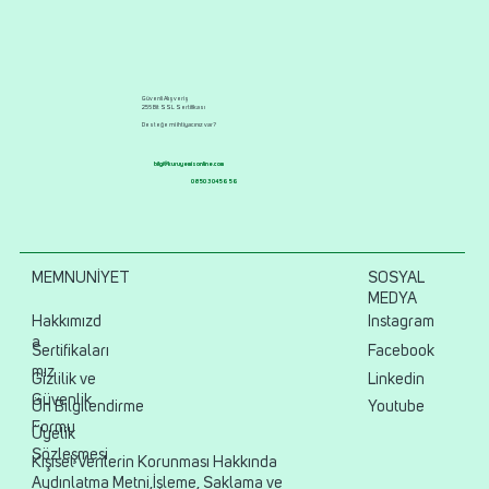
Güvenli Alışveriş
256 Bit SSL Sertifikası
Desteğe mi ihtiyacınız var?
bilgi@kuruyemisonline.com
0850 304 56 56
MEMNUNİYET
SOSYAL
MEDYA
Hakkımızd
Instagram
a
Sertifikaları
Facebook
mız
Gizlilik ve
Linkedin
Güvenlik
Ön Bilgilendirme
Youtube
Formu
Üyelik
Sözleşmesi
Kişisel Verilerin Korunması Hakkında
Aydınlatma Metni,İşleme, Saklama ve