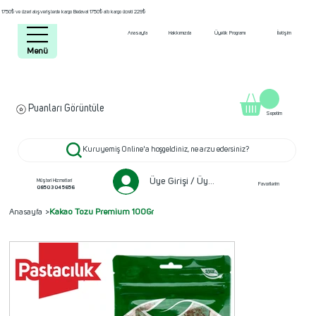
1750₺ ve üzeri alışverişlerde kargo Bedava! 1750₺ altı kargo ücreti 229₺
Anasayfa
Hakkımızda
Üyelik Programı
İletişim
Menü
Puanları Görüntüle
Sepetim
Kuruyemiş Online'a hoşgeldiniz, ne arzu edersiniz?
Üye Girişi / Üye ol
Müşteri Hizmetleri
Favorilerim
0850 304 5656
Anasayfa
>
Kakao Tozu Premium 100Gr