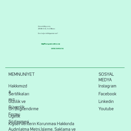
Güvenli Alışveriş
256 Bit SSL Sertifikası
Desteğe mi ihtiyacınız var?
bilgi@kuruyemisonline.com
0850 304 56 56
MEMNUNİYET
SOSYAL
MEDYA
Hakkımızd
Instagram
a
Sertifikaları
Facebook
mız
Gizlilik ve
Linkedin
Güvenlik
Ön Bilgilendirme
Youtube
Formu
Üyelik
Sözleşmesi
Kişisel Verilerin Korunması Hakkında
Aydınlatma Metni,İşleme, Saklama ve