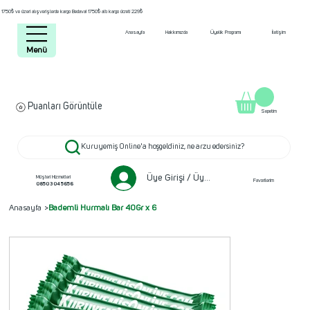
1750₺ ve üzeri alışverişlerde kargo Bedava! 1750₺ altı kargo ücreti 229₺
Anasayfa
Hakkımızda
Üyelik Programı
İletişim
Menü
Puanları Görüntüle
Sepetim
Kuruyemiş Online'a hoşgeldiniz, ne arzu edersiniz?
Üye Girişi / Üye ol
Müşteri Hizmetleri
Favorilerim
0850 304 5656
Anasayfa
>
Bademli Hurmalı Bar 40Gr x 6