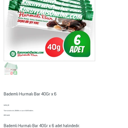
Bademli Hurmalı Bar 40Gr x 6
Fiyat
₺299,40
Tüm ürünlerde 2500₺ ve üzeri %10 İndirim.
KDV dahil
Bademli Hurmalı Bar 40Gr x 6 adet halindedir.