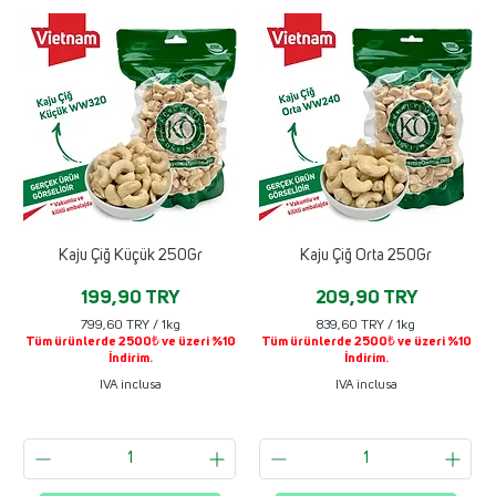
Kaju Çiğ Küçük 250Gr
Kaju Çiğ Orta 250Gr
Prezzo
Prezzo
199,90 TRY
209,90 TRY
799,60 TRY
/
1kg
839,60 TRY
/
1kg
Tüm ürünlerde 2500₺ ve üzeri %10
Tüm ürünlerde 2500₺ ve üzeri %10
7
8
İndirim.
İndirim.
9
3
9
9
IVA inclusa
IVA inclusa
,
,
6
6
0
0
T
T
R
R