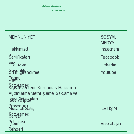
o
bilgi@kuruyemisonline.com
0850 304 56 56
MEMNUNİYET
SOSYAL
MEDYA
Hakkımızd
Instagram
a
Sertifikaları
Facebook
mız
Gizlilik ve
Linkedin
Güvenlik
Ön Bilgilendirme
Youtube
Formu
Üyelik
Sözleşmesi
Kişisel Verilerin Korunması Hakkında
Aydınlatma Metni,İşleme, Saklama ve
İmha Politikaları
İade ve İptal
Prosedürü
Mesafeli Satış
İLETİŞİM
Sözleşmesi
Çerez
Politikası
İşlem
Bize ulaşın
Rehberi