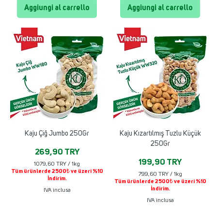
Y
Y
Aggiungi al carrello
Aggiungi al carrello
p
p
e
e
r
r
1
1
C
C
h
h
i
i
l
l
o
o
g
g
r
r
a
a
m
m
m
m
o
o
Kaju Çiğ Jumbo 250Gr
Kaju Kızartılmış Tuzlu Küçük
250Gr
Prezzo
269,90 TRY
Prezzo
199,90 TRY
1079,60 TRY
/
1kg
Tüm ürünlerde 2500₺ ve üzeri %10
1
799,60 TRY
/
1kg
İndirim.
0
Tüm ürünlerde 2500₺ ve üzeri %10
7
7
İndirim.
9
IVA inclusa
9
9
IVA inclusa
,
,
6
6