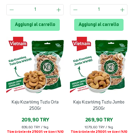
0
0
T
T
R
R
Y
Y
Aggiungi al carrello
Aggiungi al carrello
p
p
e
e
r
r
1
1
C
C
h
h
i
i
l
l
o
o
g
g
r
r
a
a
m
m
m
m
o
o
Kaju Kızartılmış Tuzlu Orta
Kaju Kızartılmış Tuzlu Jumbo
250Gr
250Gr
Prezzo
Prezzo
209,90 TRY
269,90 TRY
839,60 TRY
/
1kg
1079,60 TRY
/
1kg
Tüm ürünlerde 2500₺ ve üzeri %10
Tüm ürünlerde 2500₺ ve üzeri %10
8
1