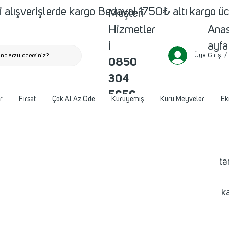
 alışverişlerde kargo Bedava! 1750₺ altı kargo ü
Müşteri
Ana
Hizmetler
ayfa
i
Üye Girişi /
ne arzu edersiniz?
0850
304
5656
r
Fırsat
Çok Al Az Öde
Kuruyemiş
Kuru Meyveler
Ek
ta
k