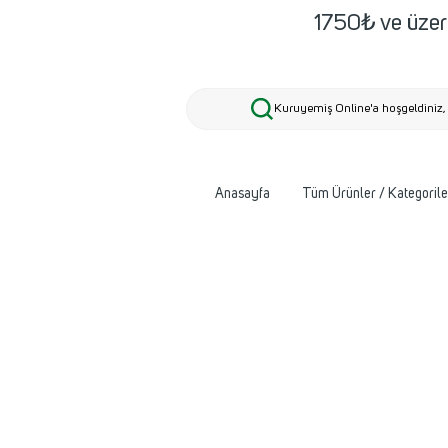
1750₺ ve üzeri
Kuruyemiş Online'a hoşgeldiniz, 
Anasayfa
Tüm Ürünler / Kategorile