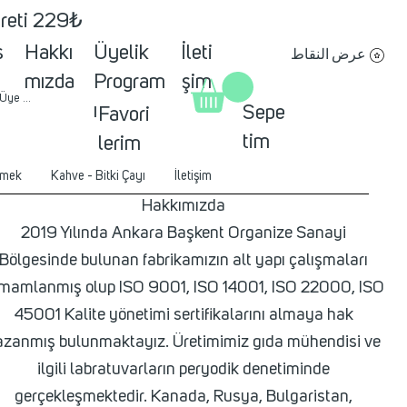
creti 229₺
s
Hakkı
Üyelik
İleti
عرض النقاط
mızda
Program
şim
 Üye ol
ı
Sepe
Favori
tim
lerim
mek
Kahve - Bitki Çayı
İletişim
Hakkımızda
2019 Yılında Ankara Başkent Organize Sanayi
Bölgesinde bulunan fabrikamızın alt yapı çalışmaları
mamlanmış olup ISO 9001, ISO 14001, ISO 22000, ISO
45001 Kalite yönetimi sertifikalarını almaya hak
azanmış bulunmaktayız. Üretimimiz gıda mühendisi ve
ilgili labratuvarların peryodik denetiminde
gerçekleşmektedir. Kanada, Rusya, Bulgaristan,