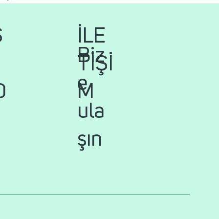
İLE
S
Biz
TİŞİ
e
M
D
ula
şın