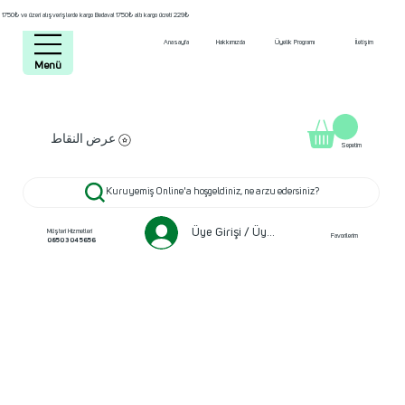
1750₺ ve üzeri alışverişlerde kargo Bedava! 1750₺ altı kargo ücreti 229₺
Anasayfa
Hakkımızda
Üyelik Programı
İletişim
Menü
عرض النقاط
Sepetim
Kuruyemiş Online'a hoşgeldiniz, ne arzu edersiniz?
Üye Girişi / Üye ol
Müşteri Hizmetleri
Favorilerim
0850 304 5656