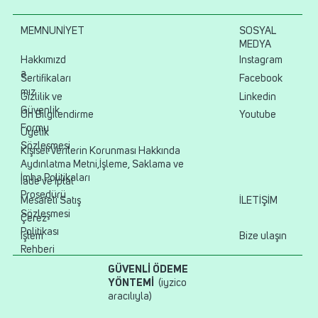
MEMNUNİYET
SOSYAL
MEDYA
Hakkımızd
Instagram
a
Sertifikaları
Facebook
mız
Gizlilik ve
Linkedin
Güvenlik
Ön Bilgilendirme
Youtube
Formu
Üyelik
Sözleşmesi
Kişisel Verilerin Korunması Hakkında
Aydınlatma Metni,İşleme, Saklama ve
İmha Politikaları
İade ve İptal
Prosedürü
Mesafeli Satış
İLETİŞİM
Sözleşmesi
Çerez
Politikası
İşlem
Bize ulaşın
Rehberi
GÜVENLİ ÖDEME
YÖNTEMİ
(iyzico
aracılıyla)