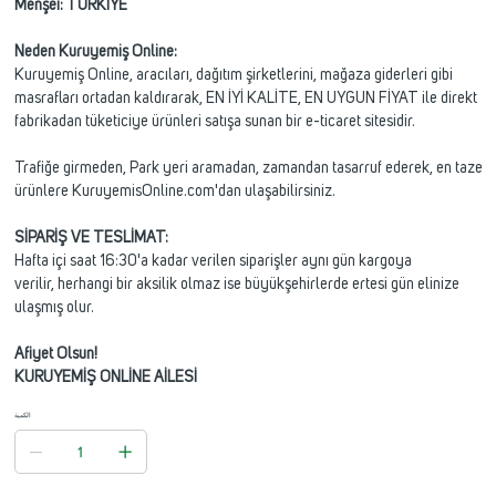
Menşei: TÜRKİYE
Neden Kuruyemiş Online:
Kuruyemiş Online, aracıları, dağıtım şirketlerini, mağaza giderleri gibi
masrafları ortadan kaldırarak, EN İYİ KALİTE, EN UYGUN FİYAT ile direkt
fabrikadan tüketiciye ürünleri satışa sunan bir e-ticaret sitesidir.
Trafiğe girmeden, Park yeri aramadan, zamandan tasarruf ederek, en taze
ürünlere KuruyemisOnline.com'dan ulaşabilirsiniz.
SİPARİŞ VE TESLİMAT:
Hafta içi saat 16:30'a kadar verilen siparişler aynı gün kargoya
verilir, herhangi bir aksilik olmaz ise büyükşehirlerde ertesi gün elinize
ulaşmış olur.
Afiyet Olsun!
KURUYEMİŞ ONLİNE AİLESİ
الكمية