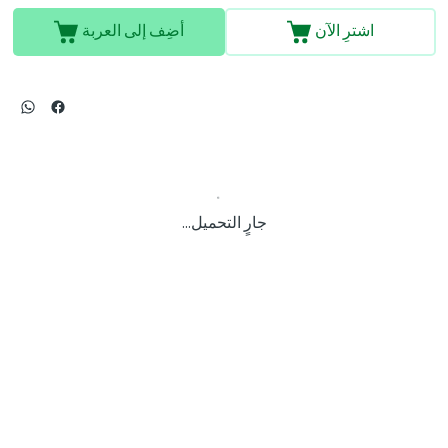
اشترِ الآن
أضِف إلى العربة
جارٍ التحميل...