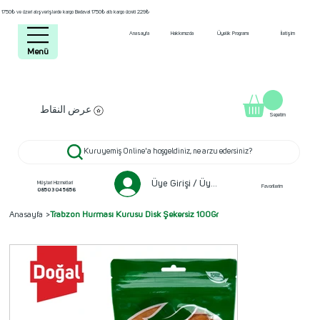
1750₺ ve üzeri alışverişlerde kargo Bedava! 1750₺ altı kargo ücreti 229₺
Anasayfa
Hakkımızda
Üyelik Programı
İletişim
Menü
عرض النقاط
Sepetim
Kuruyemiş Online'a hoşgeldiniz, ne arzu edersiniz?
Üye Girişi / Üye ol
Müşteri Hizmetleri
Favorilerim
0850 304 5656
Anasayfa
>
Trabzon Hurması Kurusu Disk Şekersiz 100Gr