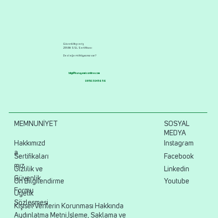
Güvenli Alışveriş
256 Bit SSL Sertifikası
Desteğe mi ihtiyacınız var?
bilgi@kuruyemisonline.com
0850 304 56 56
MEMNUNİYET
SOSYAL
MEDYA
Hakkımızd
Instagram
a
Sertifikaları
Facebook
mız
Gizlilik ve
Linkedin
Güvenlik
Ön Bilgilendirme
Youtube
Formu
Üyelik
Sözleşmesi
Kişisel Verilerin Korunması Hakkında
Aydınlatma Metni,İşleme, Saklama ve