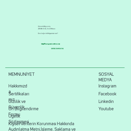
Güvenli Alışveriş
256 Bit SSL Sertifikası
Desteğe mi ihtiyacınız var?
bilgi@kuruyemisonline.com
0850 304 56 56
MEMNUNİYET
SOSYAL
MEDYA
Hakkımızd
Instagram
a
Sertifikaları
Facebook
mız
Gizlilik ve
Linkedin
Güvenlik
Ön Bilgilendirme
Youtube
Formu
Üyelik
Sözleşmesi
Kişisel Verilerin Korunması Hakkında
Aydınlatma Metni,İşleme, Saklama ve