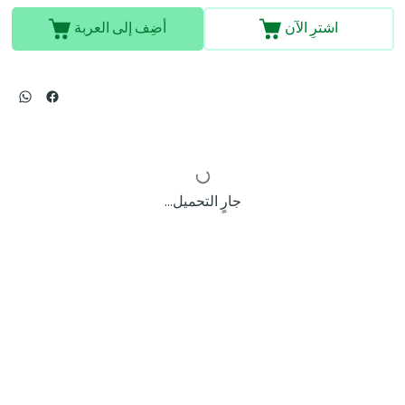
اشترِ الآن
أضِف إلى العربة
جارٍ التحميل...