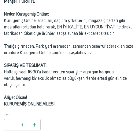
Menşei: TÜRKİYE
Neden Kuruyemiş Online:
Kuruyemiş Online, aracıları, dağıtım şirketlerini, mağaza giderleri gibi
masrafları ortadan kaldırarak, EN İYİ KALİTE, EN UYGUN FİYAT ile direkt
fabrikadan tüketiciye ürünleri satışa sunan bir e-ticaret sitesidir.
Trafiğe girmeden, Park yeri aramadan, zamandan tasarruf ederek, en taze
ürünlere KuruyemisOnline.com'dan ulaşabilirsiniz.
SİPARİŞ VE TESLİMAT:
Hafta içi saat 16:30'a kadar verilen siparişler aynı gün kargoya
verilir, herhangi bir aksilik olmaz ise büyükşehirlerde ertesi gün elinize
ulaşmış olur.
Afiyet Olsun!
KURUYEMİŞ ONLİNE AİLESİ
الكمية