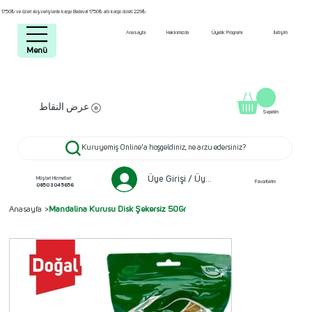
1750₺ ve üzeri alışverişlerde kargo Bedava! 1750₺ altı kargo ücreti 229₺
Anasayfa
Hakkımızda
Üyelik Programı
İletişim
Menü
عرض النقاط
Sepetim
Kuruyemiş Online'a hoşgeldiniz, ne arzu edersiniz?
Üye Girişi / Üye ol
Müşteri Hizmetleri
Favorilerim
0850 304 5656
Anasayfa
>
Mandalina Kurusu Disk Şekersiz 50Gr