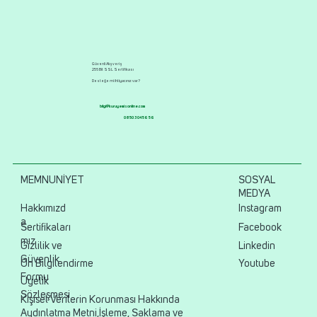
Güvenli Alışveriş
256 Bit SSL Sertifikası
Desteğe mi ihtiyacınız var?
bilgi@kuruyemisonline.com
0850 304 56 56
MEMNUNİYET
SOSYAL
MEDYA
Hakkımızd
Instagram
a
Sertifikaları
Facebook
mız
Gizlilik ve
Linkedin
Güvenlik
Ön Bilgilendirme
Youtube
Formu
Üyelik
Sözleşmesi
Kişisel Verilerin Korunması Hakkında
Aydınlatma Metni,İşleme, Saklama ve