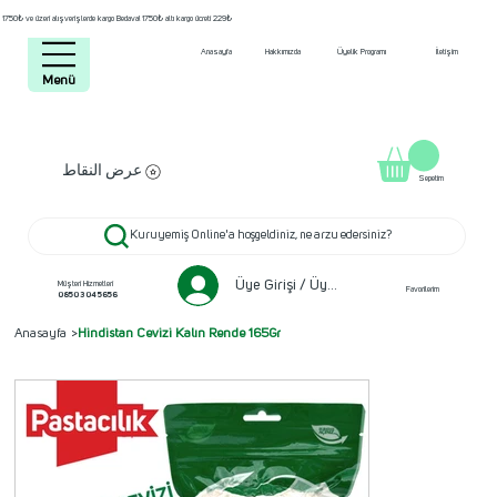
1750₺ ve üzeri alışverişlerde kargo Bedava! 1750₺ altı kargo ücreti 229₺
Anasayfa
Hakkımızda
Üyelik Programı
İletişim
Menü
عرض النقاط
Sepetim
Kuruyemiş Online'a hoşgeldiniz, ne arzu edersiniz?
Üye Girişi / Üye ol
Müşteri Hizmetleri
Favorilerim
0850 304 5656
Anasayfa
>
Hindistan Cevizi Kalın Rende 165Gr