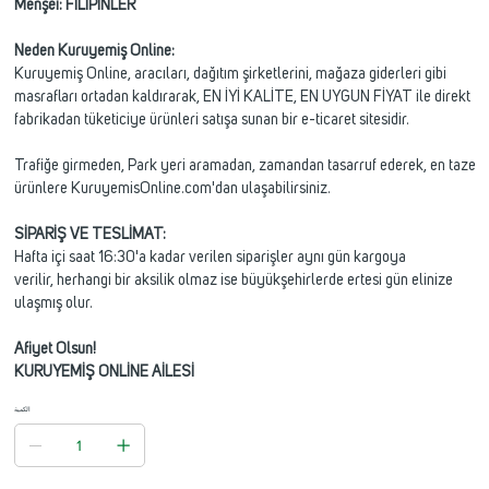
Menşei: FİLİPİNLER
Neden Kuruyemiş Online:
Kuruyemiş Online, aracıları, dağıtım şirketlerini, mağaza giderleri gibi
masrafları ortadan kaldırarak, EN İYİ KALİTE, EN UYGUN FİYAT ile direkt
fabrikadan tüketiciye ürünleri satışa sunan bir e-ticaret sitesidir.
Trafiğe girmeden, Park yeri aramadan, zamandan tasarruf ederek, en taze
ürünlere KuruyemisOnline.com'dan ulaşabilirsiniz.
SİPARİŞ VE TESLİMAT:
Hafta içi saat 16:30'a kadar verilen siparişler aynı gün kargoya
verilir, herhangi bir aksilik olmaz ise büyükşehirlerde ertesi gün elinize
ulaşmış olur.
Afiyet Olsun!
KURUYEMİŞ ONLİNE AİLESİ
الكمية