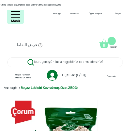
1750₺ ve üzeri alışverişlerde kargo Bedava! 1750₺ altı kargo ücreti 229₺
Anasayfa
Hakkımızda
Üyelik Programı
İletişim
Menü
عرض النقاط
Sepetim
Kuruyemiş Online'a hoşgeldiniz, ne arzu edersiniz?
Üye Girişi / Üye ol
Müşteri Hizmetleri
Favorilerim
0850 304 5656
Anasayfa
>
Beyaz Leblebi Kavrulmuş Özel 250Gr