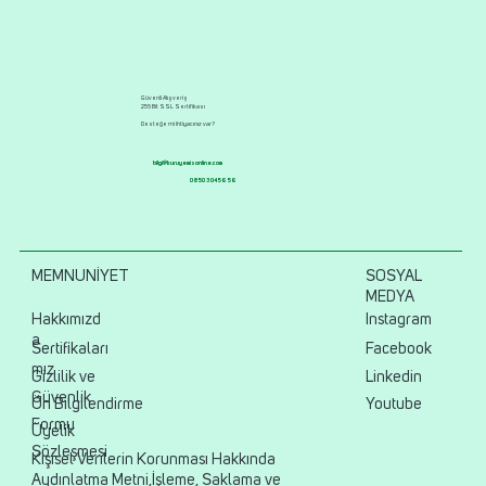
Güvenli Alışveriş
256 Bit SSL Sertifikası
Desteğe mi ihtiyacınız var?
bilgi@kuruyemisonline.com
0850 304 56 56
MEMNUNİYET
SOSYAL
MEDYA
Hakkımızd
Instagram
a
Sertifikaları
Facebook
mız
Gizlilik ve
Linkedin
Güvenlik
Ön Bilgilendirme
Youtube
Formu
Üyelik
Sözleşmesi
Kişisel Verilerin Korunması Hakkında
Aydınlatma Metni,İşleme, Saklama ve