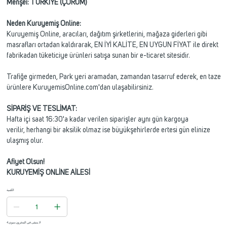
Menşei: TÜRKİYE (ÇORUM)
Neden Kuruyemiş Online:
Kuruyemiş Online, aracıları, dağıtım şirketlerini, mağaza giderleri gibi
masrafları ortadan kaldırarak, EN İYİ KALİTE, EN UYGUN FİYAT ile direkt
fabrikadan tüketiciye ürünleri satışa sunan bir e-ticaret sitesidir.
Trafiğe girmeden, Park yeri aramadan, zamandan tasarruf ederek, en taze
ürünlere KuruyemisOnline.com'dan ulaşabilirsiniz.
SİPARİŞ VE TESLİMAT:
Hafta içi saat 16:30'a kadar verilen siparişler aynı gün kargoya
verilir, herhangi bir aksilik olmaz ise büyükşehirlerde ertesi gün elinize
ulaşmış olur.
Afiyet Olsun!
KURUYEMİŞ ONLİNE AİLESİ
الكمية
لا يتبقى في المخزون سوى 4