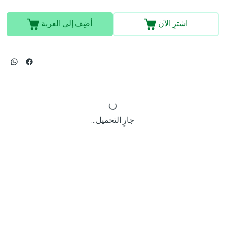
اشترِ الآن
أضِف إلى العربة
جارٍ التحميل...