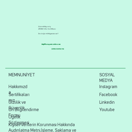
Güvenli Alışveriş
256 Bit SSL Sertifikası
Desteğe mi ihtiyacınız var?
bilgi@kuruyemisonline.com
0850 304 56 56
MEMNUNİYET
SOSYAL
MEDYA
Hakkımızd
Instagram
a
Sertifikaları
Facebook
mız
Gizlilik ve
Linkedin
Güvenlik
Ön Bilgilendirme
Youtube
Formu
Üyelik
Sözleşmesi
Kişisel Verilerin Korunması Hakkında
Aydınlatma Metni,İşleme, Saklama ve