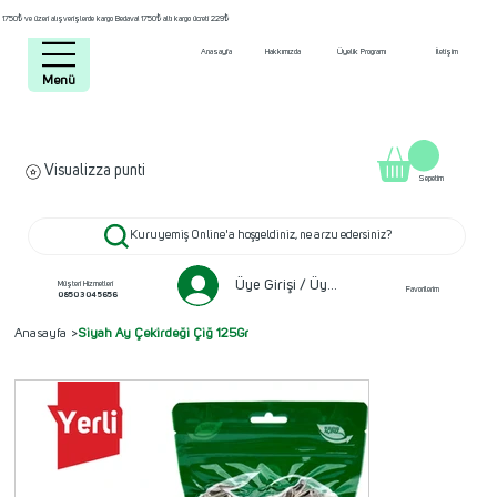
1750₺ ve üzeri alışverişlerde kargo Bedava! 1750₺ altı kargo ücreti 229₺
Anasayfa
Hakkımızda
Üyelik Programı
İletişim
Menü
Visualizza punti
Sepetim
Kuruyemiş Online'a hoşgeldiniz, ne arzu edersiniz?
Üye Girişi / Üye ol
Müşteri Hizmetleri
Favorilerim
0850 304 5656
Anasayfa
>
Siyah Ay Çekirdeği Çiğ 125Gr