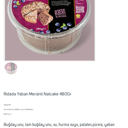
Ridada Yaban Mersinli Natcake 480Gr
Prezzo
199,90 TRY
Tüm ürünlerde 2500₺ ve üzeri %10 İndirim.
IVA inclusa
Buğday unu, tam buğday unu, su, hurma suyu, patates püresi, yaban