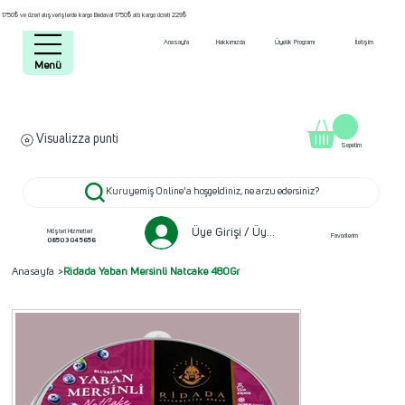
1750₺ ve üzeri alışverişlerde kargo Bedava! 1750₺ altı kargo ücreti 229₺
Anasayfa
Hakkımızda
Üyelik Programı
İletişim
Menü
Visualizza punti
Sepetim
Kuruyemiş Online'a hoşgeldiniz, ne arzu edersiniz?
Üye Girişi / Üye ol
Müşteri Hizmetleri
Favorilerim
0850 304 5656
Anasayfa
>
Ridada Yaban Mersinli Natcake 480Gr