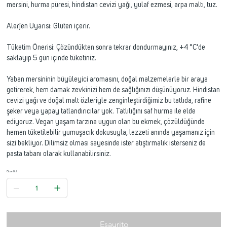
mersini, hurma püresi, hindistan cevizi yağı, yulaf ezmesi, arpa maltı, tuz.
Alerjen Uyarısı: Gluten içerir.
Tüketim Önerisi: Çözündükten sonra tekrar dondurmayınız, +4 °C’de
saklayıp 5 gün içinde tüketiniz.
Yaban mersininin büyüleyici aromasını, doğal malzemelerle bir araya
getirerek, hem damak zevkinizi hem de sağlığınızı düşünüyoruz. Hindistan
cevizi yağı ve doğal malt özleriyle zenginleştirdiğimiz bu tatlıda, rafine
şeker veya yapay tatlandırıcılar yok. Tatlılığını saf hurma ile elde
ediyoruz. Vegan yaşam tarzına uygun olan bu ekmek, çözüldüğünde
hemen tüketilebilir yumuşacık dokusuyla, lezzeti anında yaşamanız için
sizi bekliyor. Dilimsiz olması sayesinde ister atıştırmalık isterseniz de
pasta tabanı olarak kullanabilirsiniz.
Quantità
Esaurito