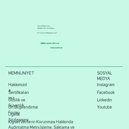
Güvenli Alışveriş
256 Bit SSL Sertifikası
Desteğe mi ihtiyacınız var?
bilgi@kuruyemisonline.com
0850 304 56 56
MEMNUNİYET
SOSYAL
MEDYA
Hakkımızd
Instagram
a
Sertifikaları
Facebook
mız
Gizlilik ve
Linkedin
Güvenlik
Ön Bilgilendirme
Youtube
Formu
Üyelik
Sözleşmesi
Kişisel Verilerin Korunması Hakkında
Aydınlatma Metni,İşleme, Saklama ve