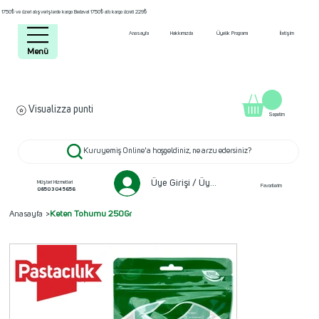
1750₺ ve üzeri alışverişlerde kargo Bedava! 1750₺ altı kargo ücreti 229₺
Anasayfa
Hakkımızda
Üyelik Programı
İletişim
Menü
Visualizza punti
Sepetim
Kuruyemiş Online'a hoşgeldiniz, ne arzu edersiniz?
Üye Girişi / Üye ol
Müşteri Hizmetleri
Favorilerim
0850 304 5656
Anasayfa
>
Keten Tohumu 250Gr