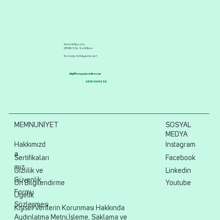
Güvenli Alışveriş
256 Bit SSL Sertifikası
Desteğe mi ihtiyacınız var?
bilgi@kuruyemisonline.com
0850 304 56 56
MEMNUNİYET
SOSYAL
MEDYA
Hakkımızd
Instagram
a
Sertifikaları
Facebook
mız
Gizlilik ve
Linkedin
Güvenlik
Ön Bilgilendirme
Youtube
Formu
Üyelik
Sözleşmesi
Kişisel Verilerin Korunması Hakkında
Aydınlatma Metni,İşleme, Saklama ve