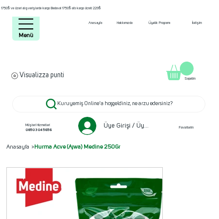
1750₺ ve üzeri alışverişlerde kargo Bedava! 1750₺ altı kargo ücreti 229₺
Anasayfa
Hakkımızda
Üyelik Programı
İletişim
Menü
Visualizza punti
Sepetim
Kuruyemiş Online'a hoşgeldiniz, ne arzu edersiniz?
Üye Girişi / Üye ol
Müşteri Hizmetleri
Favorilerim
0850 304 5656
Anasayfa
>
Hurma Acve (Ajwa) Medine 250Gr