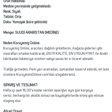
Ürün Hakkında:
Medine çevresinde yetişmektedir.
Renk: Siyah
Tatlılık: Orta
Doku: Yumuşak (küre şeklinde)
Menşei: SUUDİ ARABİSTAN (MEDİNE)
Neden Kuruyemiş Online:
Kuruyemiş Online, aracıları, dağıtım şirketlerini, mağaza giderleri gibi
masrafları ortadan kaldırarak, EN İYİ KALİTE, EN UYGUN FİYAT ile direkt
fabrikadan tüketiciye ürünleri satışa sunan bir e-ticaret sitesidir.
Trafiğe girmeden, Park yeri aramadan, zamandan tasarruf ederek, en taze
ürünlere KuruyemisOnline.com'dan ulaşabilirsiniz.
SİPARİŞ VE TESLİMAT:
Hafta içi saat 16:30'a kadar verilen siparişler aynı gün kargoya
verilir, herhangi bir aksilik olmaz ise büyükşehirlerde ertesi gün elinize
ulaşmış olur.
Afiyet Olsun!