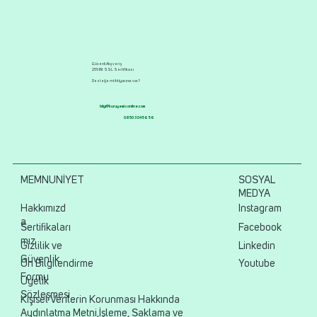
Güvenli Alışveriş
256 Bit SSL Sertifikası
Desteğe mi ihtiyacınız var?
bilgi@kuruyemisonline.com
0850 304 56 56
MEMNUNİYET
SOSYAL
MEDYA
Hakkımızd
Instagram
a
Sertifikaları
Facebook
mız
Gizlilik ve
Linkedin
Güvenlik
Ön Bilgilendirme
Youtube
Formu
Üyelik
Sözleşmesi
Kişisel Verilerin Korunması Hakkında
Aydınlatma Metni,İşleme, Saklama ve