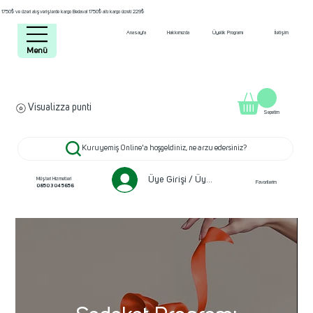
1750₺ ve üzeri alışverişlerde kargo Bedava! 1750₺ altı kargo ücreti 229₺
Anasayfa
Hakkımızda
Üyelik Programı
İletişim
Menü
Visualizza punti
Sepetim
Kuruyemiş Online'a hoşgeldiniz, ne arzu edersiniz?
Üye Girişi / Üye ol
Müşteri Hizmetleri
Favorilerim
0850 304 5656