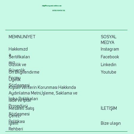
bilgi@kuruyemisonline.com
0850 304 56 56
MEMNUNİYET
SOSYAL
MEDYA
Hakkımızd
Instagram
a
Sertifikaları
Facebook
mız
Gizlilik ve
Linkedin
Güvenlik
Ön Bilgilendirme
Youtube
Formu
Üyelik
Sözleşmesi
Kişisel Verilerin Korunması Hakkında
Aydınlatma Metni,İşleme, Saklama ve
İmha Politikaları
İade ve İptal
Prosedürü
Mesafeli Satış
İLETİŞİM
Sözleşmesi
Çerez
Politikası
İşlem
Bize ulaşın
Rehberi