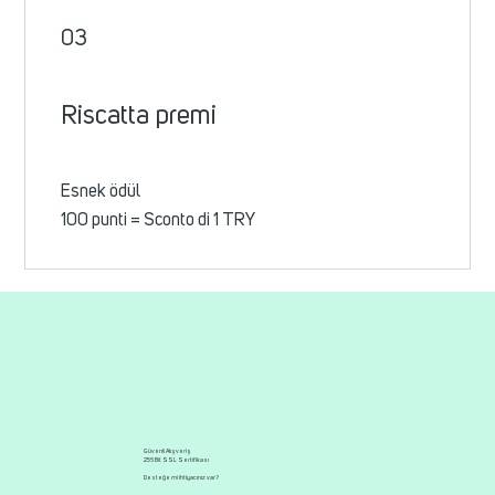
03
Riscatta premi
Esnek ödül
100 punti = Sconto di 1 TRY
Güvenli Alışveriş
256 Bit SSL Sertifikası
Desteğe mi ihtiyacınız var?