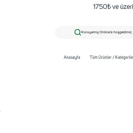
1750₺ ve üzeri
Kuruyemiş Online'a hoşgeldiniz, 
Anasayfa
Tüm Ürünler / Kategorile