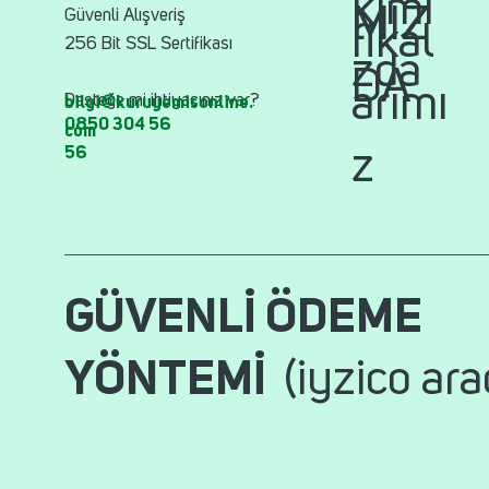
kımı
MIZ
Güvenli Alışveriş
fikal
256 Bit SSL Sertifikası
zda
DA
arımı
Desteğe mi ihtiyacınız var?
bilgi@kuruyemisonline.
0850 304 56
com
56
z
GÜVENLİ ÖDEME
YÖNTEMİ
(iyzico ara