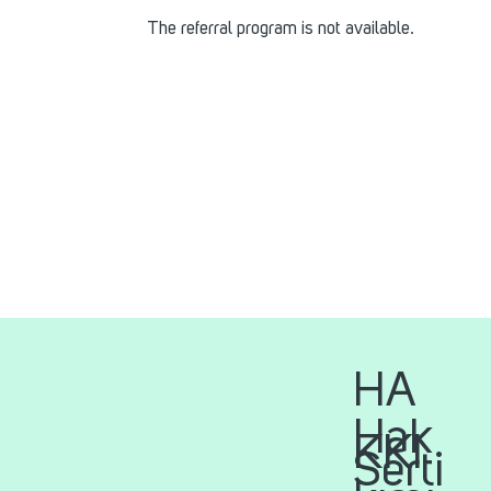
The referral program is not available.
HA
Hak
KKI
Serti