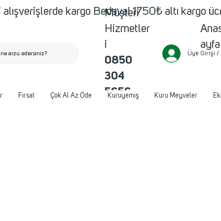
 alışverişlerde kargo Bedava! 1750₺ altı kargo ü
Müşteri
Ana
Hizmetler
ayfa
i
Üye Girişi /
ne arzu edersiniz?
0850
304
5656
r
Fırsat
Çok Al Az Öde
Kuruyemiş
Kuru Meyveler
Ek