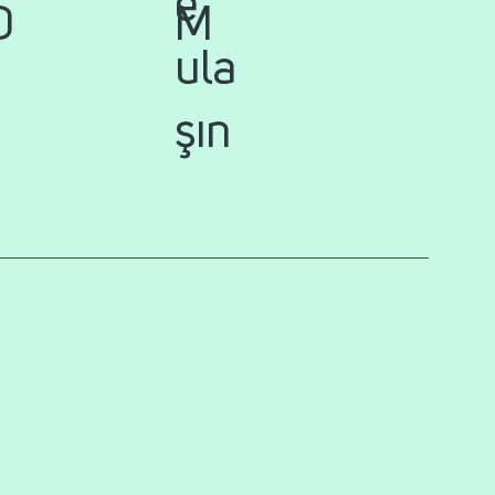
e
M
D
ula
şın