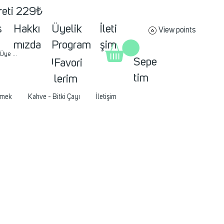
creti 229₺
s
Hakkı
Üyelik
İleti
View points
mızda
Program
şim
 Üye ol
ı
Sepe
Favori
tim
lerim
mek
Kahve - Bitki Çayı
İletişim