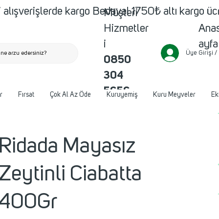
 alışverişlerde kargo Bedava! 1750₺ altı kargo ü
Müşteri
Ana
Hizmetler
ayfa
i
Üye Girişi /
ne arzu edersiniz?
0850
304
5656
r
Fırsat
Çok Al Az Öde
Kuruyemiş
Kuru Meyveler
Ek
Ridada Mayasız
Zeytinli Ciabatta
400Gr