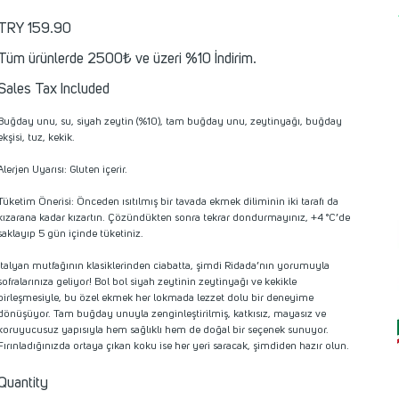
Price
TRY 159.90
Tüm ürünlerde 2500₺ ve üzeri %10 İndirim.
Sales Tax Included
Buğday unu, su, siyah zeytin (%10), tam buğday unu, zeytinyağı, buğday
ekşisi, tuz, kekik.
Alerjen Uyarısı: Gluten içerir.
Tüketim Önerisi: Önceden ısıtılmış bir tavada ekmek diliminin iki tarafı da
kızarana kadar kızartın. Çözündükten sonra tekrar dondurmayınız, +4 °C’de
saklayıp 5 gün içinde tüketiniz.
İtalyan mutfağının klasiklerinden ciabatta, şimdi Ridada’nın yorumuyla
sofralarınıza geliyor! Bol bol siyah zeytinin zeytinyağı ve kekikle
birleşmesiyle, bu özel ekmek her lokmada lezzet dolu bir deneyime
dönüşüyor. Tam buğday unuyla zenginleştirilmiş, katkısız, mayasız ve
koruyucusuz yapısıyla hem sağlıklı hem de doğal bir seçenek sunuyor.
Fırınladığınızda ortaya çıkan koku ise her yeri saracak, şimdiden hazır olun.
Quantity