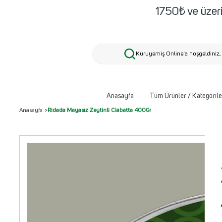
1750₺ ve üzeri
Kuruyemiş Online'a hoşgeldiniz, 
Anasayfa
Tüm Ürünler / Kategorile
Anasayfa
>
Ridada Mayasız Zeytinli Ciabatta 400Gr