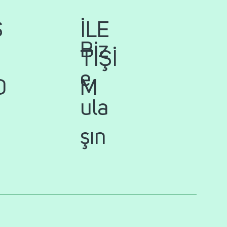
İLE
S
Biz
TİŞİ
e
M
D
ula
şın