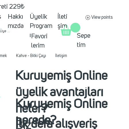
creti 229₺
s
Hakkı
Üyelik
İleti
View points
mızda
Program
şim
 Üye ol
ı
Sepe
Favori
tim
lerim
mek
Kahve - Bitki Çayı
İletişim
Kuruyemiş Online
üyelik avantajları
Kuruyemiş Online
neler?
nerede?
İlk defa alışveriş
Biz