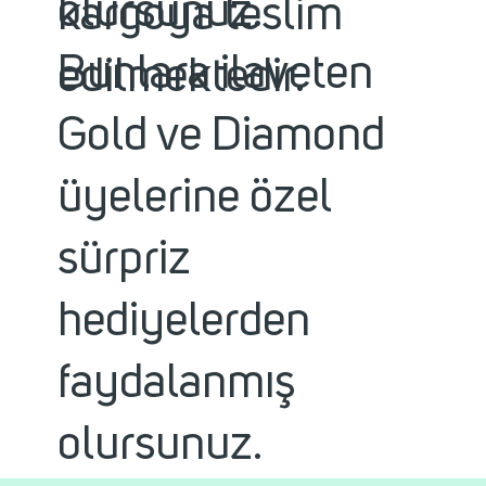
olursunuz.
kargoya teslim
Bunlara ilaveten
edilmektedir.
Gold ve Diamond
üyelerine özel
sürpriz
hediyelerden
faydalanmış
olursunuz.