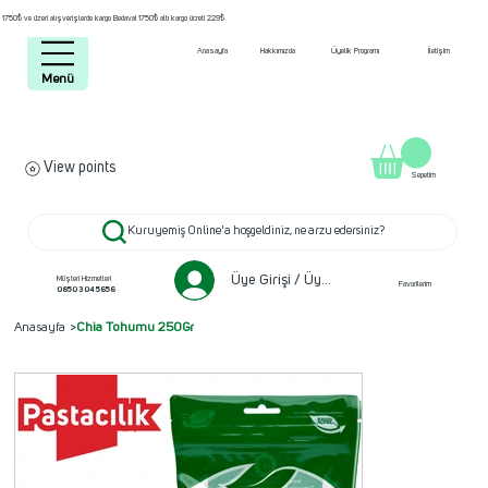
1750₺ ve üzeri alışverişlerde kargo Bedava! 1750₺ altı kargo ücreti 229₺
Anasayfa
Hakkımızda
Üyelik Programı
İletişim
Menü
View points
Sepetim
Kuruyemiş Online'a hoşgeldiniz, ne arzu edersiniz?
Üye Girişi / Üye ol
Müşteri Hizmetleri
Favorilerim
0850 304 5656
Anasayfa
>
Chia Tohumu 250Gr