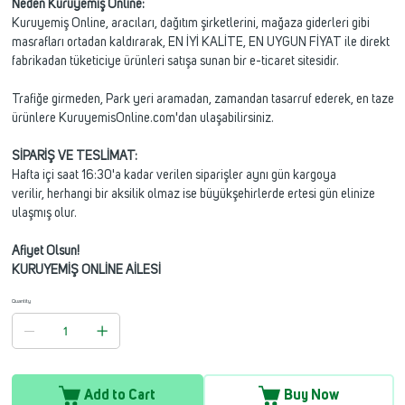
Neden Kuruyemiş Online:
Kuruyemiş Online, aracıları, dağıtım şirketlerini, mağaza giderleri gibi
masrafları ortadan kaldırarak, EN İYİ KALİTE, EN UYGUN FİYAT ile direkt
fabrikadan tüketiciye ürünleri satışa sunan bir e-ticaret sitesidir.
Trafiğe girmeden, Park yeri aramadan, zamandan tasarruf ederek, en taze
ürünlere KuruyemisOnline.com'dan ulaşabilirsiniz.
SİPARİŞ VE TESLİMAT:
Hafta içi saat 16:30'a kadar verilen siparişler aynı gün kargoya
verilir, herhangi bir aksilik olmaz ise büyükşehirlerde ertesi gün elinize
ulaşmış olur.
Afiyet Olsun!
KURUYEMİŞ ONLİNE AİLESİ
Quantity
Add to Cart
Buy Now