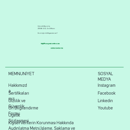
Güvenli Alışveriş
256 Bit SSL Sertifikası
Desteğe mi ihtiyacınız var?
bilgi@kuruyemisonline.com
0850 304 56 56
MEMNUNİYET
SOSYAL
MEDYA
Hakkımızd
Instagram
a
Sertifikaları
Facebook
mız
Gizlilik ve
Linkedin
Güvenlik
Ön Bilgilendirme
Youtube
Formu
Üyelik
Sözleşmesi
Kişisel Verilerin Korunması Hakkında
Aydınlatma Metni,İşleme, Saklama ve