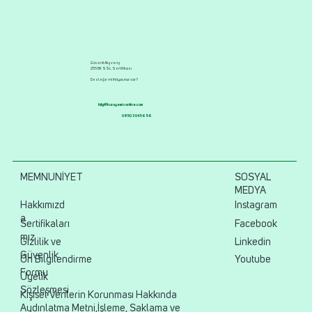
Güvenli Alışveriş
256 Bit SSL Sertifikası
Desteğe mi ihtiyacınız var?
bilgi@kuruyemisonline.com
0850 304 56 56
MEMNUNİYET
SOSYAL
MEDYA
Hakkımızd
Instagram
a
Sertifikaları
Facebook
mız
Gizlilik ve
Linkedin
Güvenlik
Ön Bilgilendirme
Youtube
Formu
Üyelik
Sözleşmesi
Kişisel Verilerin Korunması Hakkında
Aydınlatma Metni,İşleme, Saklama ve