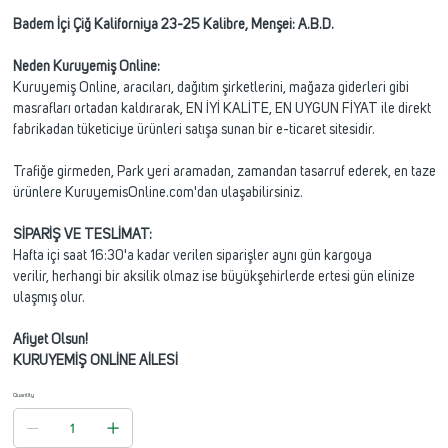
Kilogram
Badem İçi Çiğ Kaliforniya 23-25 Kalibre, Menşei: A.B.D.
Neden Kuruyemiş Online:
Kuruyemiş Online, aracıları, dağıtım şirketlerini, mağaza giderleri gibi
masrafları ortadan kaldırarak, EN İYİ KALİTE, EN UYGUN FİYAT ile direkt
fabrikadan tüketiciye ürünleri satışa sunan bir e-ticaret sitesidir.
Trafiğe girmeden, Park yeri aramadan, zamandan tasarruf ederek, en taze
ürünlere KuruyemisOnline.com'dan ulaşabilirsiniz.
SİPARİŞ VE TESLİMAT:
Hafta içi saat 16:30'a kadar verilen siparişler aynı gün kargoya
verilir, herhangi bir aksilik olmaz ise büyükşehirlerde ertesi gün elinize
ulaşmış olur.
Afiyet Olsun!
KURUYEMİŞ ONLİNE AİLESİ
Quantity