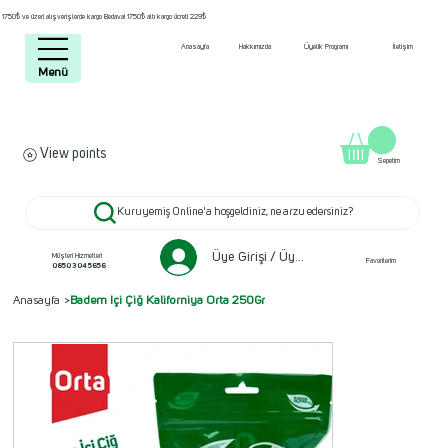
1750₺ ve üzeri alışverişlerde kargo Bedava! 1750₺ altı kargo ücreti 229₺
Anasayfa
Hakkımızda
Üyelik Programı
İletişim
Menü
View points
Sepetim
Kuruyemiş Online'a hoşgeldiniz, ne arzu edersiniz?
Üye Girişi / Üye ol
Müşteri Hizmetleri
Favorilerim
0850 304 5656
Anasayfa
>
Badem İçi Çiğ Kaliforniya Orta 250Gr